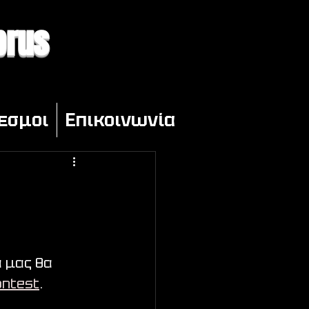
prus
εσμοι
Επικοινωνία
 μας θα 
ontest
. 