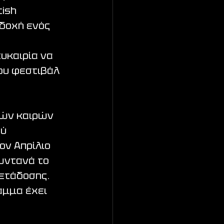
ish 
δοχή ενός 
 
υκαιρία να 
ου φεστιβάλ 
νών καιρών 
ύ 
ον Απρίλιο 
ωντανά το 
ετάδοσης. 
αμμα έχει 