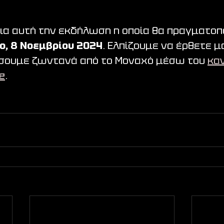
α αυτή την εκδήλωση η οποία θα πραγματοπο
ο, 8 Νοεμβρίου 2024
. Ελπίζουμε να έρθετε μ
σουμε ζωντανά από το Μοναχό μέσω του 
καν
e
.