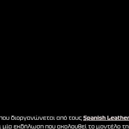
που διοργανώνεται από τους 
Spanish Leather
αι μία εκδήλωση που ακολουθεί το μοντέλο της