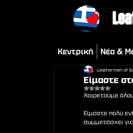
Lea
Κεντρική
Νέα & M
Leathermen of G
Είμαστε στ
Βαθμολογήθηκε με Na
Χαιρετούμε όλου
Είμαστε πολύ εν
συμμετάσχει γι