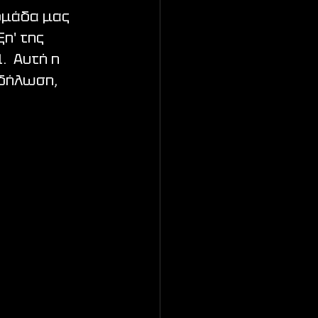
ομάδα μας 
η' της 
  Αυτή η 
κδήλωση, 