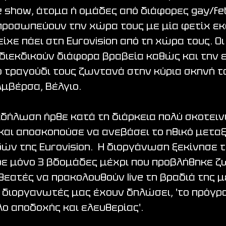
ne show, άτομα ή ομάδες από διάφορες gay/fet
προσωπεύουν την χώρα τους με μία φετίχ εκ
ίχε πάει στη Eurovision από τη χώρα τους. Οι
ιεκδικούν διάφορα βραβεία καθώς και την ε
 τραγούδι τους ζωντανά στην κύρια σκηνή τ
Αμβέρσα, Βέλγιο. 
εκδήλωση ήρθε κατά τη διάρκεια πολύ σκοτει
και αποσκοπούσε να ανεβάσει το ηθικό μεταξ
ν της Eurovision.  Η διοργάνωση ξεκίνησε τ
ρε μόνο 3 βδομάδες μέχρι που προβλήθηκε ζ
 θεατές να πρακολουθούν live τη βραδιά της μ
οι διοργανωτές μας έχουν δηλώσει, 'το πρόγρ
λο αποδοχής και ελευθερίας'.