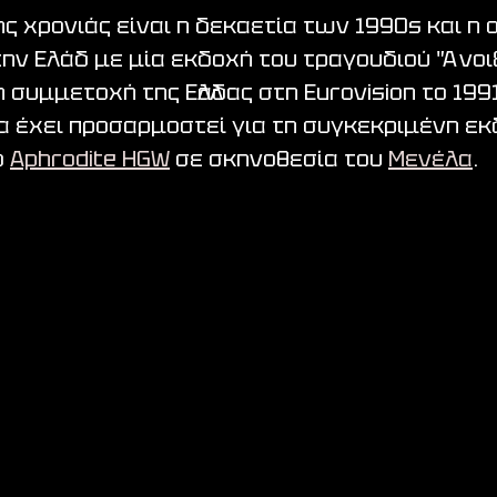
ης χρονιάς είναι η δεκαετία των 1990s και η 
ην Ελάδ με μία εκδοχή του τραγουδιού 'Άνοιξ
 συμμετοχή της Ελλάδας στη Eurovision το 1991.
ία έχει προσαρμοστεί για τη συγκεκριμένη ε
 
Aphrodite HGW
 σε σκηνοθεσία του 
Μενέλα
.