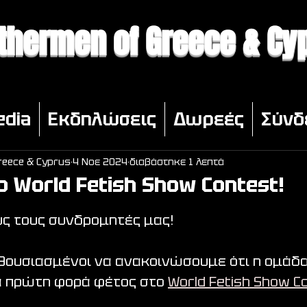
thermen of Greece & Cy
edia
Εκδηλώσεις
Δωρεές
Σύνδ
reece & Cyprus
4 Νοε 2024
διαβάστηκε 1 λεπτά
ο World Fetish Show Contest!
N από 5 αστέρια.
ς τους συνδρομητές μας!
θουσιασμένοι να ανακοινώσουμε ότι η ομάδα
α πρώτη φορά φέτος στο 
World Fetish Show C