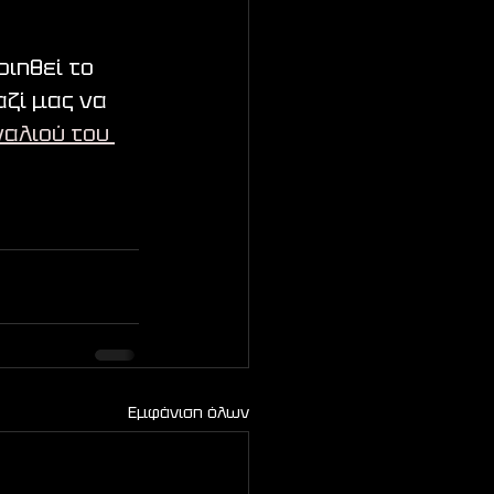
ιηθεί το 
αζί μας να 
αλιού του 
Εμφάνιση όλων