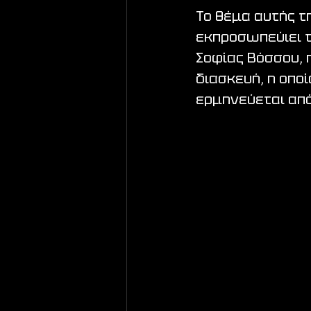
Το θέμα αυτής τ
εκπροσωπεύιει τ
Σοφίας Βόσσου, η
διασκευή, η οπο
ερμηνεύεται από