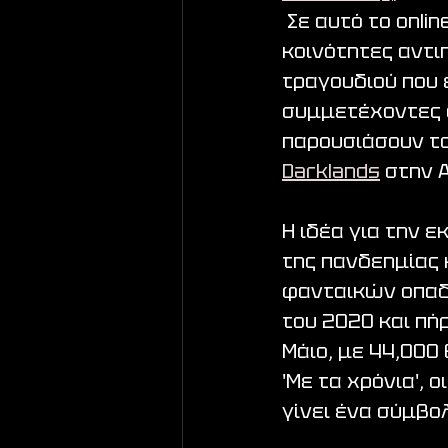
 Σε αυτό το onli
κοινότητες αντι
τραγουδιού που ε
συμμετέχοντες δ
παρουσιάσουν το
Darklands
 στην 
Η ιδέα για την 
της πανδεημίας 
φανταικών οπαδώ
του 2020 και πή
Μάιο, με 44,000
'Με τα χρόνια', 
γίνει ένα σύμβο