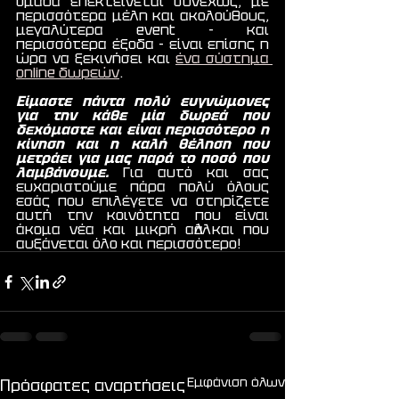
ομάδα επεκτείνεται συνεχώς, με 
περισσότερα μέλη και ακολούθους, 
μεγαλύτερα event - και 
περισσότερα έξοδα - είναι επίσης η 
ώρα να ξεκινήσει και 
ένα σύστημα 
online δωρεών
.
Είμαστε πάντα πολύ ευγνώμονες 
για την κάθε μία δωρεά που 
δεχόμαστε και είναι περισσότερο η 
κίνηση και η καλή θέληση που 
μετράει για μας παρά το ποσό που 
λαμβάνουμε. 
Για αυτό και σας 
ευχαριστούμε πάρα πολύ όλους 
εσάς που επιλέγετε να στηρίζετε 
αυτή την κοινότητα που είναι 
άκομα νέα και μικρή αλλά και που 
αυξάνεται όλο και περισσότερο!
Εμφάνιση όλων
Πρόσφατες αναρτήσεις