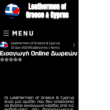
Leathermen of
Greece & Cyprus
MENU
Leathermen of Greece & Cyprus
10 Δεκ 2023
διαβάστηκε 1 λεπτά
Εισαγωγή Online Δωρεών
Βαθμολογήθηκε με NaN από 5 αστέρια.
Οι Leathermen of Greece & Cyprus 
είναι μία ομάδα που δεν αποσκοπεί 
να βγάλει οικονιμικό κέρδος από τις 
εκδηλώσεις που διοργανώνουμε. 