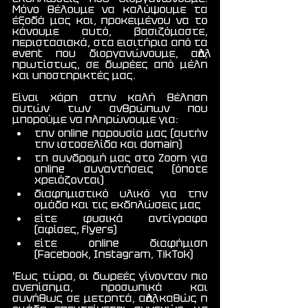
Μόνο θέλουμε να καλύψουμε τα 
έξοδά μας και, προκειμένου να το 
κάνουμε αυτό, βασιζόμαστε, 
περιστασιακά, στα εισιτήρια από τα 
event που διοργανώνουμε, αλλά, 
πρωτίστως, σε δωρέες από μέλη 
και υποστηρικτές μας. 
Είναι χάρη στην καλή θέληση 
αυτών των ανθρώπων που 
μπορούμε να πληρώνουμε για:
την online παρουσία μας (αυτήν 
την ιστοσελίδα και domain)
τη συνδρομή μας στο Zoom για 
online συναντήσεις (όποτε 
χρειάζονται)
διαφημιστικό υλικό για την 
ομάδα και τις εκδηλώσεις μας
είτε φυσικά αντίγραφα 
(αφίσες, flyers)​
είτε online διαφήμιση 
(Facebook, Instagram, TikTok)
Έως τώρα, οι δωρεές γίνονταν πιο 
ανεπίσημα, προσωπικά και 
συνήθως σε μετρητά, αλλά, καθώς η 