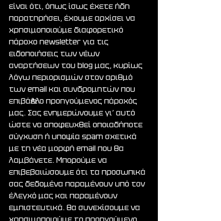
είναι ότι, όπως ίσως έχετε ήδη 
παρατηρήσει, έχουμε αρχίσει να 
χρησιμοποιούμε διαφορετικό 
πάροχο newsletter για τις 
ειδοποιήσεις των νέων 
αναρτήσεων του blog μας, κυρίως 
λόγω περιορισμών στον αριθμό 
των email και συνδρομητών που 
επιβάλλει ο προηγούμενος πάροχός 
μας. Σας ενημερώνουμε γι’ αυτό 
ώστε να αποφευχθεί οποιαδήποτε 
σύγχυση ή υποψία spam σχετικά 
με τη νέα μορφή email που θα 
λαμβάνετε. Μπορούμε να 
επιβεβαιώσουμε ότι τα προσωπικά 
σας δεδομένα παραμένουν υπό τον 
έλεγχό μας και παραμένουν 
εμπιστευτικά. Θα συνεχίσουμε να 
χρησιμοποιούμε το προηγούμενο 