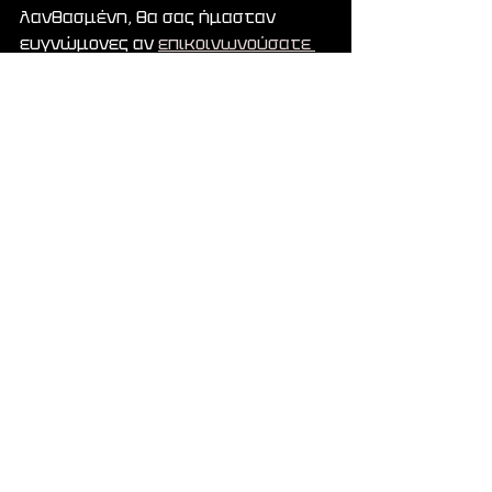
λανθασμένη, θα σας ήμασταν 
ευγνώμονες αν 
επικοινωνούσατε 
μαζί μας
.
Με φιλικούς χαιρετισμούς,
LGC Admin
Εμφάνιση όλων
Πρόσφατες αναρτήσεις