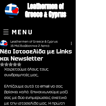
Leathermen of
Greece & Cyprus
MENU
Leathermen of Greece & Cyprus
16 Μαΐ
διαβάστηκε 2 λεπτά
Νέα Ιστοσελίδα με Links
και Newsletter
Βαθμολογήθηκε με NaN από 5 αστέρια.
Χαιρετούμε όλους τους 
συνδρομητές μας,
Ελπίζουμε αυτό το email να σας 
βρίσκει καλά. Επικοινωνούμε μαζί 
σας με δύο ενημερώσεις σχετικά 
με την ιστοσελίδα μας. Η πρώτη 