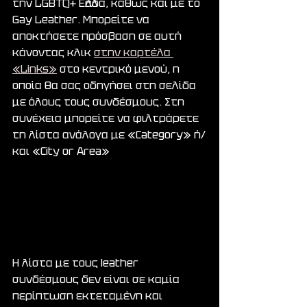
την LGBTQ+ Ελλάδα, καθώς και με το 
Gay Leather. Μπορείτε να 
αποκτήσετε πρόσβαση σε αυτή 
κάνοντας κλικ 
στην καρτέλα 
«Links»
 στο κεντρικό μενού, η 
οποία θα σας οδηγήσει στη σελίδα 
με όλους τους συνδέσμους. Στη 
συνέχεια μπορείτε να φιλτράρετε 
τη λίστα ανάλογα με «Category» ή/
και «City or Area»
Η λίστα με τους leather 
συνδέσμους δεν είναι σε καμία 
περίπτωση εκτεταμένη και 