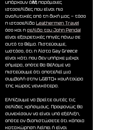
υπάρχουν άλλες παρόμοιες 
ιστοσελίδες που είναι πιο 
αναλυτικές από τη δική μας — τόσο 
η ιστοσελίδα 
Leathermen Travel
όσο και η 
σελίδα του John Pendal
είναι εξαιρετικές πηγές πάνω σε 
αυτό το θέμα. Πιστεύουμε, 
ωστόσο, ότι η λίστα Gay Greece 
είναι κάτι που δεν υπήρχε μέχρι 
σήμερα, οπότε θα θέλαμε να 
πιστεύουμε ότι αποτελεί μια 
συμβολή στην LGBTQ+ κουλτούρα 
της χώρας γενικότερα.
Ελπίζουμε να βρείτε αυτές τις 
σελίδες χρήσιμους. Προφανώς θα 
συνεχίσουν να είναι υπό εξέλιξη, 
οπότε αν διαπιστώσετε ότι κάποια 
καταχώρηση λείπει ή είναι 