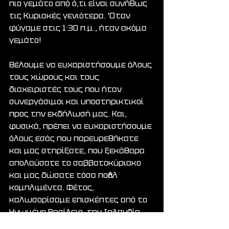
πιο γεμάτο από ό,τι είναι συνήθως 
τις Κυριακές γενιότερα. Όταν 
φύγαμε στις 1:30 π.μ., ήταν ακόμα 
γεμάτο!
Θέλουμε να ευχαριστήσουμε όλους 
τους χώρους και τους 
διαχειριστές τους που ήταν 
συνεργάσιμοι και υποστηρικτικοί 
προς την εκδήλωσή μας. Και, 
φυσικά, πρέπει να ευχαριστήσουμε 
όλους εσάς που παρευρεθήκατε 
και μας στηρίξατε, που ξεκάθαρα 
απολαύσατε το σαββατοκύριακο 
και μας δώσατε τόσα πολλά 
κομπλιμέντα. Φέτος, 
καλωσορίσαμε επισκέπτες από το 
Ηνωμένο Βασίλειο, την Ιρλανδία, 
τη Γερμανία, την Κολομβία, την 