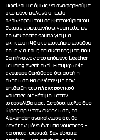
Οφείλουμε όμως να αναφερθούμε 
στο μόνο μελανό σημείο 
ολόκληρου του σαββατοκύριακου. 
Είχαμε συμφωνήσει γραπτώς με 
το Alexander sauna για μία 
έκπτωση 4€ στο εισιτήριο εισόδου 
τους για τους επισκέπτες μας που 
θα πήγαιναν στο επόμενο Leather 
Cruising event εκεί. Η συμφωνία 
ανέφερε ξεκάθαρα ότι αυτή η 
έκπτωση θα δινόταν με την 
επίδειξη του 
ηλεκτρονικού 
voucher διαθέσιμου στην 
ιστοσελίδα μας. Ωστόσο, μόλις δύο 
ώρες πριν την εκδήλωση, το 
Alexander ανακοίνωσε ότι θα 
δεχόταν μόνο έντυπα vouchers — 
τα οποία, φυσικά, δεν είχαμε 