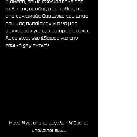
διάθεση, όπως σχολιάστηκε από 
μέλη της ομάδας μας καθώς και 
από τακτικούς θαμώνες του μπαρ 
που μας πλησίαζαν για να μας 
συγχαρούν για ό,τι είχαμε πετύχει. 
Αυτό είναι νέο έδαφος για την 
ελληνική gay σκηνή!
Μόνο λίγοι από το μεγάλο πλήθος, οι 
υπόλοιποι έξω...