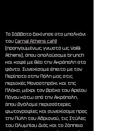
Το Σάββατο ξεκίνησε στο μπαλκόνι 
του 
Carnal Athens café
(προηγουμένως γνωστό ως Voilà 
Athens), όπου απολαύσαμε brunch 
και καφέ με θέα την Ακρόπολη στο 
φόντο. Συνεχίσαμε έπειτα με τον 
Περίπατο στην Πόλη μας στις 
περιοχές Μοναστηράκι και της 
Πλάκα, μέχρι τον βράχο του Αρείου 
Πάγου κάτω από την Ακρόπολη, 
όπου βγάλαμε περισσότερες 
φωτογραφίες και συνεχίσαμε προς 
την Πύλη του Αδριανού, τις Στύλες 
του Ολυμπίου Διός και το Ζάππειο 