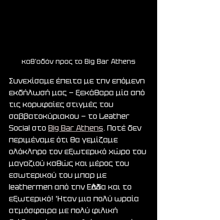
καθ'οδόν προς το Big Bar Athens
Συνεχίσαμε έπειτα με την επόμενη 
εκδήλωσή μας — ξεκάθαρα μία από 
τις κορυφαίες στιγμές του 
σαββατοκύριακου — το Leather 
Social στο 
Big Bar Athens
. Ποτέ δεν 
περιμέναμε ότι θα γεμίζαμε 
ολόκληρο τον εξωτερικό χώρο του 
μαγαζιού καθώς και μέρος του 
εσωτερικού του μπαρ με 
leathermen από την Ελλάδα και το 
εξωτερικό! Ήταν μια πολύ ωραία 
ατμόσφαιρα με πολύ φιλική 