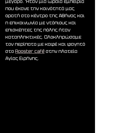
μέγαρο. Ήταν μια ωραία εμπειρία 
που έκανε την κοινότητά μας 
ορατή στο κέντρο της Αθήνας και 
η επικοινωνία με ντόπιους και 
επισκέπτες της πόλης ήταν 
καταπληκτικές. Ολοκληρώσαμε 
τον περίπατο με καφέ και φαγητό 
στο 
Rooster café
 στην πλατεία 
Αγίας Ειρήνης.