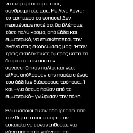
να ενημερώσουμε τους 
συνδροιμητές μας. Με λίγα λόγια: 
το τριήμερο τα έσπασε! Δεν 
περιμέναμε ποτέ ότι θα βλέπαμε 
τόσο πολύ κόσμο, από Ελλάδα και 
εξωτερικό, να επισκέπτεται την 
Αθήνα στις εκδηλώσεις μας! Ήταν 
τρεις εκπληκτικές ημέρες κατά τη 
διάρκεια των οποίων 
συναντήθηκαν παλίοι και νέοι 
φίλοι, απόλασυαν την παρέα ο ένας 
του άλλου (με διάφορους τρόπους…) 
και —για όσους ήρθαν από το 
εξωτερικό— γνώρισαν την πόλη.
Ενώ κάποιοι είχαν ήδη φτάσει από 
την Πέμπτη και είχαμε την 
ευκαιρία να συναντηθούμε για 
κάνα ποτό στα γρήγορα, το 