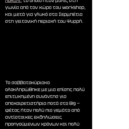
Λοκάλι
, το οποίο ήταν μόλις στη 
γωνία από τον χώρο του workshop, 
και μετά για γλυκό στα Σερμπέτια 
στη γειτονική περιοχή του Ψυρρή.
Το σαββατοκύριακο 
ολοκληρώθηκε με μια επίσης πολύ 
επιτυχημένη συνάντησ για 
αποχαιρετιστήρια ποτά στο Big — 
φέτος ήταν πολύ πιο γεμάτο από 
αντίστοιχες εκδηλώσεις 
προηγούμενων χρόνων και πολύ 