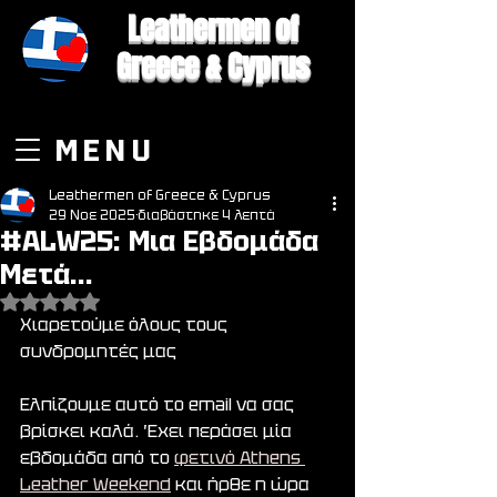
Leathermen of
Greece & Cyprus
MENU
Leathermen of Greece & Cyprus
29 Νοε 2025
διαβάστηκε 4 λεπτά
#ALW25: Μια Εβδομάδα
Μετά...
Βαθμολογήθηκε με NaN από 5 αστέρια.
Χιαρετούμε όλους τους 
συνδρομητές μας
Ελπίζουμε αυτό το email να σας 
βρίσκει καλά. Έχει περάσει μία 
εβδομάδα από το 
φετινό Athens 
Leather Weekend
 και ήρθε η ώρα 