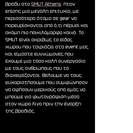
βράδυ στο 
SMUT Athens
  ήταν 
επίσης μια μεγάλη επιτυχία, με 
περισσότερα άτομα σε gear να 
παρευρίσκονται από ό,τι πέρυσι και 
ακόμη πιο ποικιλόμορφο κοινό. Το 
SMUT είναι ακριβώς το είδος 
χώρου που ταιριάζει στα event μας 
και είμαστε ευγνώμονες που 
έχουμε μια τόσο καλή συνεργασία 
με τους ανθρώπους που το 
διαχειρίζονται. Θέλουμε να τους 
ευχαριστήσουμε που συμφώνησαν 
να αφήσουν μερικούς από εμάς να 
μπούμε για φωτογράφιση μέσα 
στον χώρο λίγο πριν την έναρξη 
της βραδιάς.