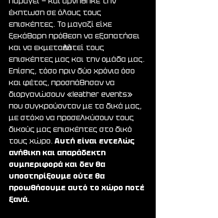
παράγει — και αρνήθηκε την 
έκπτωση σε όλους τους 
επισκέπτες. Το μαγαζί είχε 
ξεκάθαρη πρόθεση να εξαπατήσει 
και να εκμεταλλευτεί τους 
επισκέπτες μας και την ομάδα μας. 
Επίσης, τόσο πριν δύο χρόνια όσο 
και φέτος, προσπάθησαν να 
διοργανώσουν «leather events» 
που συγκρούονταν με τα δικά μας, 
με στόχο να προσελκύσουν τους 
δικούς μας επισκέπτες στο δικό 
τους χώρο. 
Αυτή είναι εντελώς 
ανήθικη και απαράδεκτη 
συμπεριφορά και δεν θα 
υποστηρίξουμε ούτε θα 
προωθήσουμε αυτό το χώρο ποτέ 
ξανά.