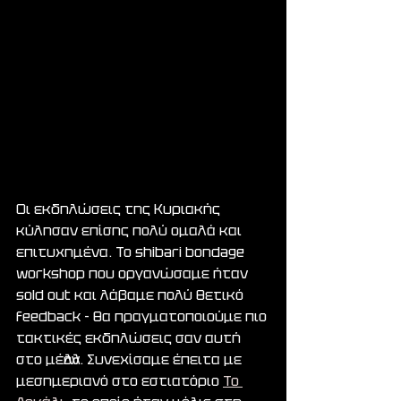
Οι εκδηλώσεις της Κυριακής 
κύλησαν επίσης πολύ ομαλά και 
επιτυχημένα. Το shibari bondage 
workshop που οργανώσαμε ήταν 
sold out και λάβαμε πολύ θετικό 
feedback - θα πραγματοποιούμε πιο 
τακτικές εκδηλώσεις σαν αυτή 
στο μέλλον. Συνεχίσαμε έπειτα με 
μεσημεριανό στο εστιατόριο 
Το 