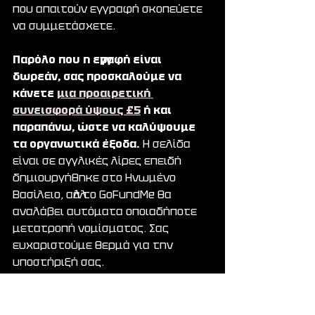
που απαιτούν εγγραφή σκοπεύετε 
να συμμετάσχετε.
Παρόλο που η εγγραφή είναι 
δωρεάν, σας προσκαλούμε να 
κάνετε 
μια προαιρετική 
συνεισφορά ύψους £5
 ή και 
παραπάνω, ώστε να καλύψουμε 
τα οργανωτικά έξοδα. 
Η σελίδα 
είναι σε αγγλικές λίρες επειδή 
δημιουργήθηκε στο Ηνωμένο 
Βασίλειο, αλλά το GoFundMe θα 
αναλάβει αυτόματα οποιαδήποτε 
μετατροπή νομίσματος. Σας 
ευχαριστούμε θερμά για την 
υποστήριξή σας.
Αν έχετε οποιαδήποτε ερώτηση, 
μη διστάσετε να επικοινωνήσετε.