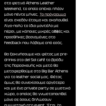
στο φετινό Athens Leather 
Weekend, το οποίο απέχει πλέον 
μόνο πέντε μήνες. 
Το πρόγραμμα
είναι σχεδόν έτοιμο και ακολουθεί 
λίγο-πολύ το ίδιο μοντέλο με 
πέρσι, με κάποιες μικρές αλλαγές και 
προσθήκες βασισμένες στο 
feedback που λάβαμε από εσάς.
Θα ξεκινήσουμε και φέτος με pre-
drinks στο del Sol café το βράδυ 
της Παρασκευής και μετά θα 
μεταφερθούμε στο Big Bar Athens 
για το leather social μας. Φέτος 
όμως θα συνεχίσουμε αργότερα 
και με ένα private party σε μυστικό 
χώρο, ο οποίος θα γνωστοποιηθεί 
μόνο σε όσους δηλώσουν 
συμμετοχή στο event. Έτσι, to 