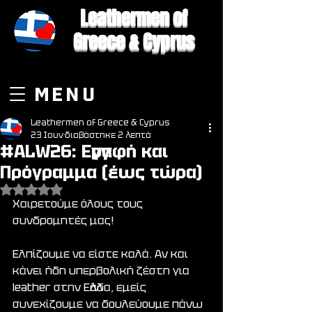
Leathermen of
Greece & Cyprus
MENU
Leathermen of Greece & Cyprus
23 Ιουν
διαβάστηκε 2 λεπτά
#ALW26: Εγγραφή και
Πρόγραμμα (έως τώρα)
Βαθμολογήθηκε με NaN από 5 αστέρια.
Χαιρετούμε όλους τους 
συνδρομητές μας!
Ελπίζουμε να είστε καλά. Αν και 
κάνει ήδη υπερβολική ζέστη για 
leather στην Ελλάδα, εμείς 
συνεχίζουμε να δουλεύουμε πάνω 