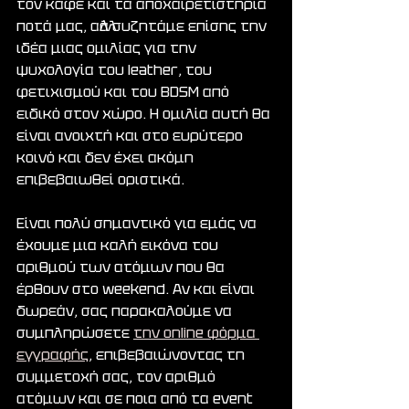
τον καφέ και τα αποχαιρετιστήρια 
ποτά μας, αλλά συζητάμε επίσης την 
ιδέα μιας ομιλίας για την 
ψυχολογία του leather, του 
φετιχισμού και του BDSM από 
ειδικό στον χώρο. Η ομιλία αυτή θα 
είναι ανοιχτή και στο ευρύτερο 
κοινό και δεν έχει ακόμη 
επιβεβαιωθεί οριστικά.
Είναι πολύ σημαντικό για εμάς να 
έχουμε μια καλή εικόνα του 
αριθμού των ατόμων που θα 
έρθουν στο weekend. Αν και είναι 
δωρεάν, σας παρακαλούμε να 
συμπληρώσετε 
την online φόρμα 
εγγραφής
, επιβεβαιώνοντας τη 
συμμετοχή σας, τον αριθμό 
ατόμων και σε ποια από τα event 