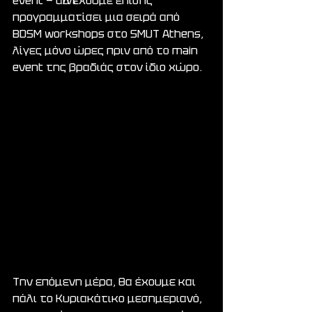
event — αλλά έχουμε επίσης 
προγραμματίσει μια σειρά από 
BDSM workshops στο SMUT Athens, 
λίγες μόνο ώρες πριν από το main 
event της βραδιάς στον ίδιο χώρο.
Την επόμενη μέρα, θα έχουμε και 
πάλι το Κυριακάτικο μεσημεριανό, 