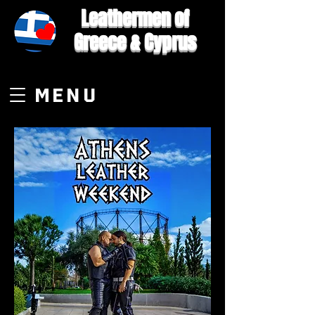
Leathermen of
Greece & Cyprus
MENU