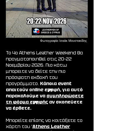
Φωτογραφία: Ισαάκ Μουστακίδης
Το 4ο Athens Leather Weekend θα
πραγματοποιηθεί στις 20-22
Νοεμβρίου 2026. Πιο κάτω
μπορειτε να δείτε την πιο
πρόσφατη εκδοχή του
προγράμματο.
Κάποια event
απαιτούν online εγγραφή, για αυτό
παρακαλούμε να
συμπληρώσετε
τη φόρμα εγγραφής
αν σκοπεύετε
να έρθετε.
Μπορείτε επίσης να κοιτάξετε το
χάρτη του '
Athens Leather