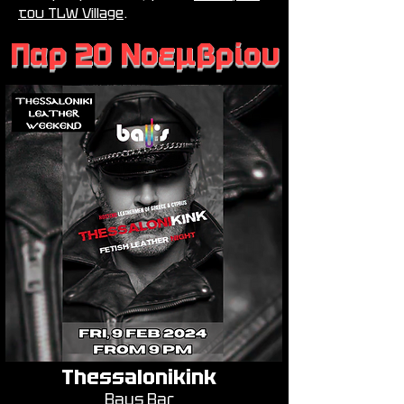
του TLW Village
.
Παρ 20 Νοεμβρίου
Thessalonikink
Baus Bar