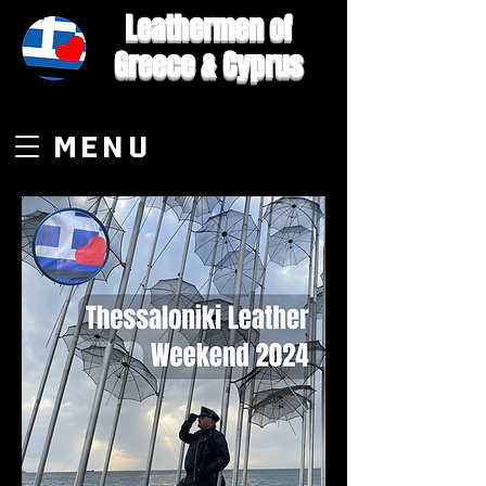
Leathermen of
Greece & Cyprus
MENU