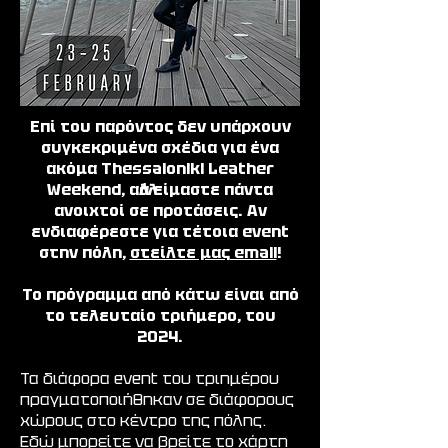
Επί του παρόντος δεν υπάρχουν
συγκεκριμένα σχέδια για ένα
ακόμα Thessaloniki Leather
Weekend, αλλά είμαστε πάντα
ανοιχτοί σε προτάσεις. Αν
ενδιαφέρεστε για τέτοια event
στην πόλη,
στείλτε μας email
!
Το πρόγραμμα από κάτω είναι από
το τελευταίο τριήμερο, του
2024.
Τα διάφορα event του τριημέρου
πραγματοποιήθηκαν σε διάφορους
χώρους στο κέντρο της πόλης.
Εδώ μπορείτε να βρείτε
το χάρτη